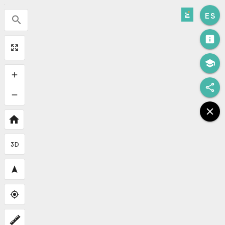
ES
3D